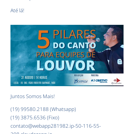
Até lá!
Juntos Somos Mais!
(19) 99580.2188 (Whatsapp)
(19) 3875.6536 (Fixo)
contato@webapp281982.ip-50-116-55-