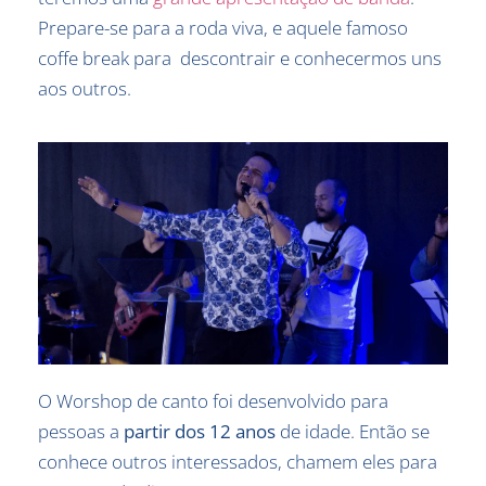
Prepare-se para a roda viva, e aquele famoso
coffe break para descontrair e conhecermos uns
aos outros.
O Worshop de canto foi desenvolvido para
pessoas a
partir dos 12 anos
de idade. Então se
conhece outros interessados, chamem eles para