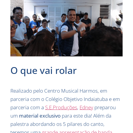
O que vai rolar
Realizado pelo Centro Musical Harmos, em
parceria com o Colégio Objetivo Indaiatuba e em
parceria com a
S.E.Produções
,
Edney
preparou
um
material exclusivo
para este dia! Além da
palestra abordando os 5 pilares do canto,
teremos uma
grande apresentação de banda
.