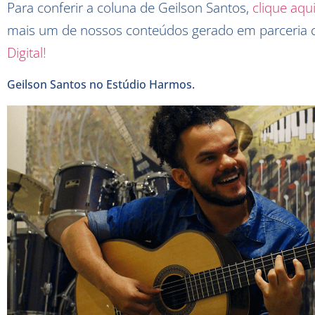
Para conferir a coluna de Geilson Santos,
clique aqu
mais um de nossos conteúdos gerado em parceria
Digital!
Geilson Santos no Estúdio Harmos.