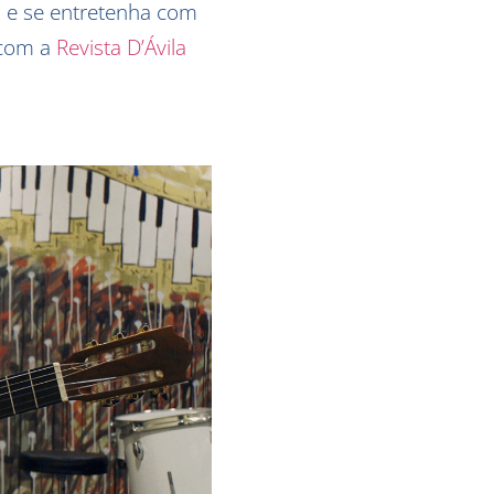
i
e se entretenha com
 com a
Revista D’Ávila