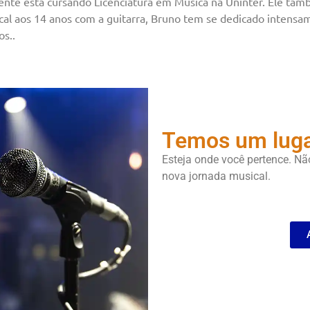
almente está cursando Licenciatura em Música na Uninter. Ele 
ical aos 14 anos com a guitarra, Bruno tem se dedicado intens
os.
.
Temos um luga
Esteja onde você pertence. N
nova jornada musical.