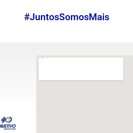
#JuntosSomosMais