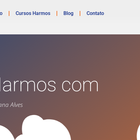
io
Cursos Harmos
Blog
Contato
vHarmos com
ana Alves