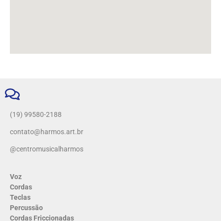
(19) 99580-2188
contato@harmos.art.br
@centromusicalharmos
Voz
Cordas
Teclas
Percussão
Cordas Friccionadas